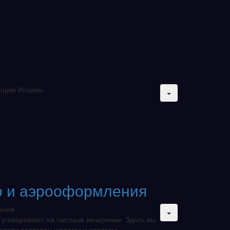
дущим Игорем.
 и аэрооформления
ения
 уговаривают на частные вечеринки. Здесь вы
расили ресторан шарами и цветами.