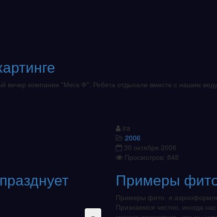
картинге
ный вечер компании "Мега Ф". Ребята отдыхали вместе с нашим ве
ira
2006
30 октября 2006
Просмотров: 848
 празднует
Примеры фито
Примеры фито- и аэрооформл
Признаемся честно, иногда нас
можете посмотреть, как мы ук