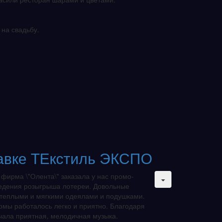
на свадьбу.
тавке ТЕкстиль ЭКСПО
 фирма \"Олента\" заказала у нас промо-
едения розыгрыша лотереи. Довольные
 теплыми и мягкими одеялами и подушками.
рмы работалось легко и приятно. Благодаря
чала приятная, мелодичная музыка.