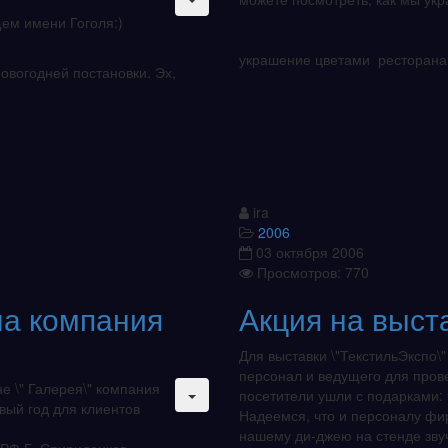
ем имени Гоголя:)
украшение цветами ресторана 
овогодней постановки. Эх,
ira
2006
03 октября 2006
Просмотров: 770
ла компания
Акция на выс
Для выставки \"ТекстильЭкспо\"
персонал и ведущего для пров
е \" Галерея\" компания
посетители ушли с подарками:
вый год для клиентов
Надеемся, что и персоналу фи
нашему ди-джею на стенде зву