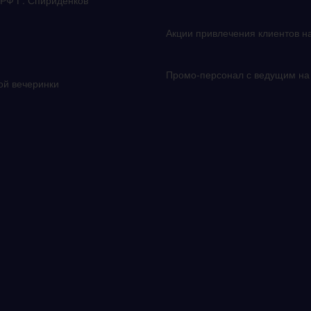
 РФ Г. Спириденков
Акции привлечения клиентов н
Промо-персонал с ведущим на 
кой вечеринки