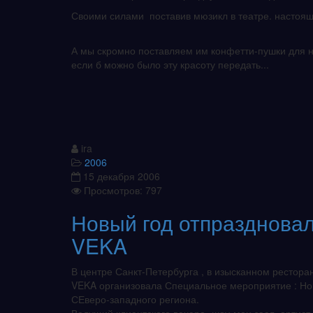
Своими силами поставив мюзикл в театре. настоящ
А мы скромно поставляем им конфетти-пушки для н
если б можно было эту красоту передать...
ira
2006
15 декабря 2006
Просмотров: 797
Новый год отпразднова
VEKA
В центре Санкт-Петербурга , в изысканном ресторан
VEKA организовала Специальное мероприятие : Но
СЕверо-западного региона.