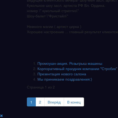
Ведущий клиентского вечера- шоу-мен засл. артист
Кукольное шоу засл. артиста РФ Вл. Ордина.
номер \" кукольный стриптиз\"
Шоу-балет \"Фристайл\"
Немного магии ( артист цирка )
Хорошее настроение ... главный результат клиентс
Промоушн-акция. Розыгрыш машины
Корпоративный праздник компании "Стробик"
Презентация нового салона
Мы принимаем поздравления:)
Страница 1 из 2
1
2
Вперёд
В конец