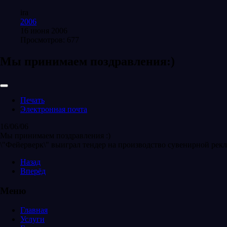
ira
2006
16 июня 2006
Просмотров: 677
Мы принимаем поздравления:)
Печать
Электронная почта
16/06/06
Мы принимаем поздравления :)
\"Фейерверк\" выиграл тендер на производство сувенирной рекла
Назад
Вперёд
Меню
Главная
Услуги