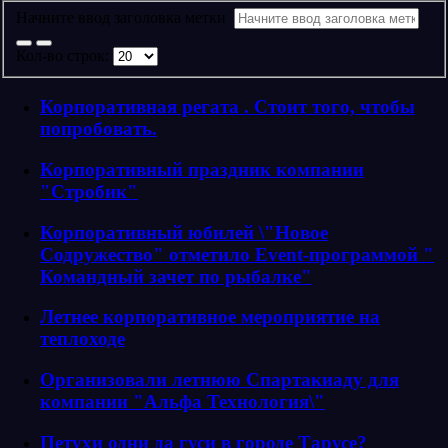
Начните ввод заголовка метки
Кол-во строк:
Корпоративная регата . Стоит того, чтобы
попробовать.
Корпоративный праздник компании
"Стробик"
Корпоративный юбилей \"Новое
Содружество" отметило Event-программой "
Командный зачет по рыбалке"
Летнее корпоративное мероприятие на
теплоходе
Организовали летнюю Спартакиаду для
компании "Альфа Технология\"
Петухи одни да гуси в городе Тарусе?